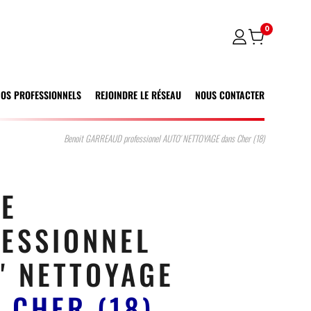
0
NOS PROFESSIONNELS
REJOINDRE LE RÉSEAU
NOUS CONTACTER
Benoit GARREAUD professionel AUTO' NETTOYAGE dans Cher (18)
E
ESSIONNEL
' NETTOYAGE
S
CHER (18)