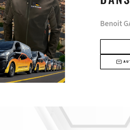
Benoit 
AU