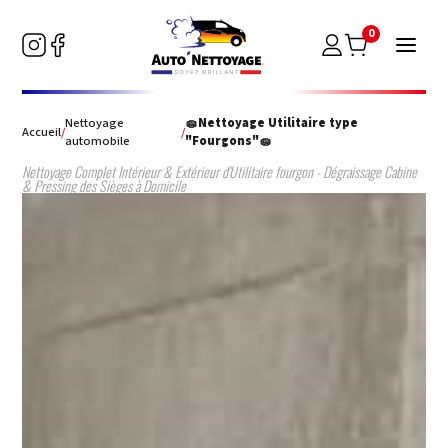
0
Nettoyage
🧽Nettoyage Utilitaire type
Accueil
/
/
automobile
"Fourgons"🧽
Nettoyage Complet Intérieur & Extérieur d'Utilitaire fourgon - Dégraissage Cabine
& Pressing des Sièges à Domicile