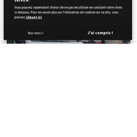
Nettoyage des vitres extérieures 🧽
service.
Tour de finition sur les chromes ✨
Vous pouvez cependant choisir de ne pas les utiliser en validant votre choix
ci-dessous. Pour en savoir plus sur l'utilisation de cookies sur ce site, vous
pouvez
cliquer ici
.
J'ai compris !
Non merci !
DEGRAISSAGE DE