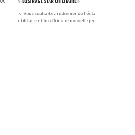
0€
LUSTRAGE STAR UTILITAIRE✨
 Vous souhaitez redonner de l’éclat à votre
ilitaire et lui offrir une nouvelle jeunesse ?Le
strage Star est notre
À PROPOS DE CET ARTICLE