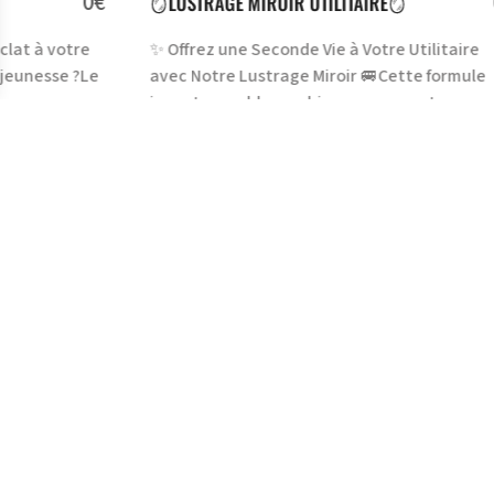
0€
0€
🪞LUSTRAGE MIROIR UTILITAIRE🪞
✨
re
✨ Offrez une Seconde Vie à Votre Utilitaire
🔹
?Le
avec Notre Lustrage Miroir 🚐Cette formule
ut
incontournable combine une correct
Lu
À PROPOS DE CET ARTICLE