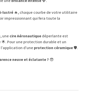
rie une
brillance intense
💎.
i-lustré
🔥, chaque courbe de votre utilitaire
oir impressionnant qui fera toute la
e, une
cire Aéronautique
déperlante est
 🌟. Pour une protection durable et un
l'application d'une
protection céramique
🛡️.
parence neuve et éclatante ?
😎