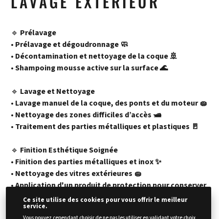
LAVAGE EXTERIEUR
🔹
Prélavage
•
Prélavage et dégoudronnage 🧼
• Décontamination et nettoyage de la coque 🚢
• Shampoing mousse active sur la surface 🌊
🔹
Lavage et Nettoyage
•
Lavage manuel de la coque, des ponts et du moteur 🧽
• Nettoyage des zones difficiles d’accès 🛥️
• Traitement des parties métalliques et plastiques 🚪
🔹
Finition Esthétique Soignée
• Finition des parties métalliques et inox ✨
• Nettoyage des vitres extérieures 🧽
• Application d'un produit de protection pour conserver
la brillance
🌟
Ce site utilise des cookies pour vous offrir le meilleur
service.
Vous pouvez cependant choisir de ne pas les utiliser en validant votre choix