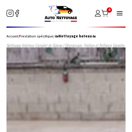
0
Accueil
/
Prestation spécifique
/
🚤Nettoyage bateau🚤
Nettoyage Intérieur Complet de Bateau | Dégraissage, Finition et Brillance Garantie