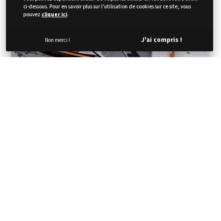
ci-dessous. Pour en savoir plus sur l'utilisation de cookies sur ce site, vous
pouvez
cliquer ici
.
J'ai compris !
Non merci !
DEGRAISSAGE DE
L'INTERIEUR
🔹
Préparation du Chantier 🚤
•
Dégraissage à la vapeur des sols
💨
•
Nettoyage des sièges
🧽