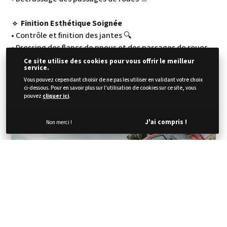
🔹
Finition Esthétique Soignée
• Contrôle et finition des jantes 🔍
• Dressing des flancs de pneus et des passages de roues
🏁
Ce site utilise des cookies pour vous offrir le meilleur
service.
• Application manuelle d'une finition douce au toucher ✋
Vous pouvez cependant choisir de ne pas les utiliser en validant votre choix
• Nettoyage des vitres extérieures 🧽
ci-dessous. Pour en savoir plus sur l'utilisation de cookies sur ce site, vous
• Tour de finition sur les chromes ✨
pouvez
cliquer ici
.
J'ai compris !
Non merci !