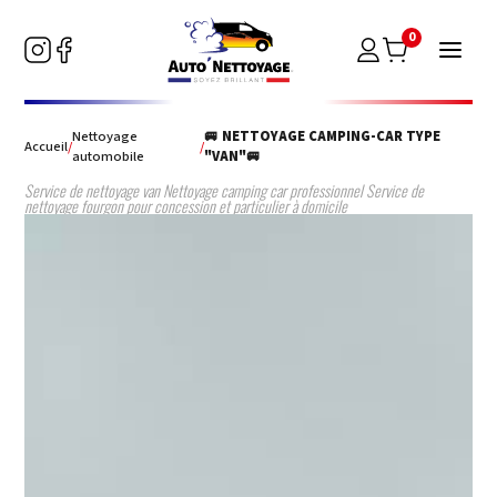
0
Nettoyage
🚐 NETTOYAGE CAMPING-CAR TYPE
Accueil
/
/
automobile
"VAN"🚐
Service de nettoyage van Nettoyage camping car professionnel Service de
nettoyage fourgon pour concession et particulier à domicile