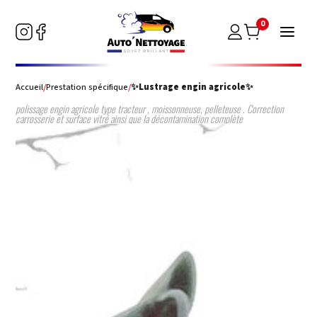
0
Accueil
/
Prestation spécifique
/
✨Lustrage engin agricole✨
polissage engin agricole type tracteur , moissonneuse, pelleteuse . Correction
carrosserie et surface vitré ainsi que la décontamination complète