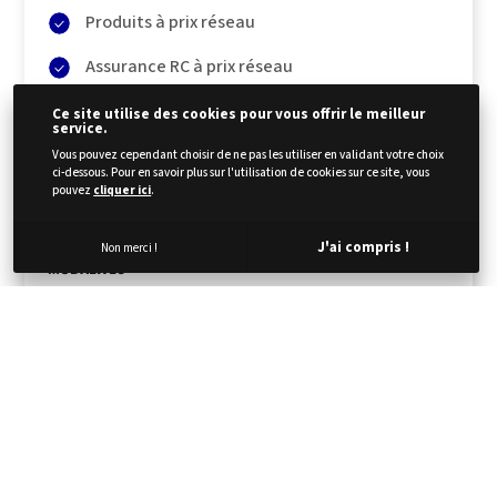
Produits à prix réseau
Assurance RC à prix réseau
Formule de services complète
Ce site utilise des cookies pour vous offrir le meilleur
service.
Véhicule électrique
Vous pouvez cependant choisir de ne pas les utiliser en validant votre choix
ci-dessous. Pour en savoir plus sur l'utilisation de cookies sur ce site, vous
pouvez
cliquer ici
.
Pas de frais de carburants
J'ai compris !
Non merci !
MODALITÉS
CONTACTEZ-NOUS DÈS MAINTENANT